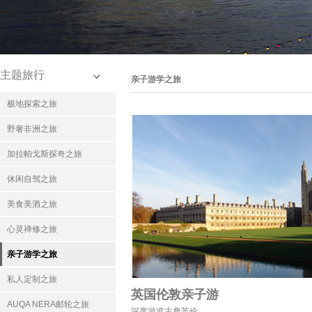
主题旅行
亲子游学之旅
极地探索之旅
野奢非洲之旅
加拉帕戈斯探奇之旅
休闲自驾之旅
美食美酒之旅
心灵禅修之旅
亲子游学之旅
私人定制之旅
英国伦敦亲子游
AUQA NERA邮轮之旅
深度游览古典英伦