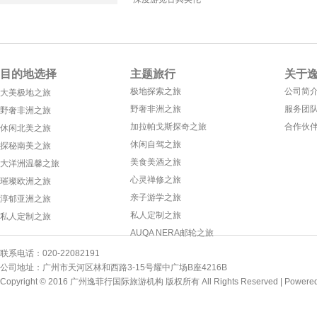
目的地选择
主题旅行
关于
极地探索之旅
公司简
大美极地之旅
野奢非洲之旅
服务团
野奢非洲之旅
加拉帕戈斯探奇之旅
合作伙
休闲北美之旅
休闲自驾之旅
探秘南美之旅
美食美酒之旅
大洋洲温馨之旅
心灵禅修之旅
璀璨欧洲之旅
亲子游学之旅
淳郁亚洲之旅
私人定制之旅
私人定制之旅
AUQA NERA邮轮之旅
联系电话：020-22082191
公司地址：广州市天河区林和西路3-15号耀中广场B座4216B
Copyright © 2016 广州逸菲行国际旅游机构 版权所有 All Rights Reserved |
Powere