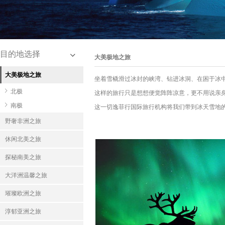
目的地选择
大美极地之旅
大美极地之旅
坐着雪橇滑过冰封的峡湾、钻进冰洞、在困于冰
北极
这样的旅行只是想想便觉阵阵凉意，更不用说亲
南极
这一切逸菲行国际旅行机构将我们带到冰天雪地
野奢非洲之旅
休闲北美之旅
探秘南美之旅
大洋洲温馨之旅
璀璨欧洲之旅
淳郁亚洲之旅