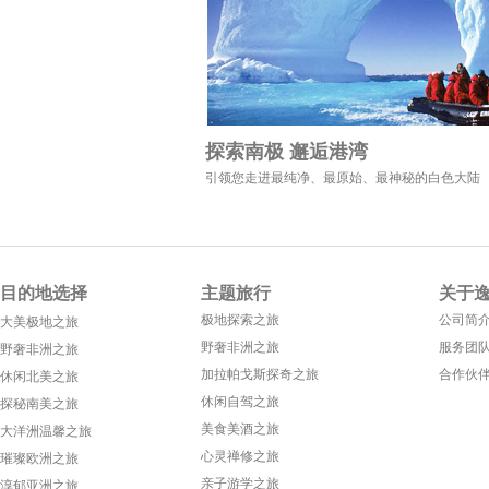
探索南极 邂逅港湾
引领您走进最纯净、最原始、最神秘的白色大陆
目的地选择
主题旅行
关于
极地探索之旅
公司简
大美极地之旅
野奢非洲之旅
服务团
野奢非洲之旅
加拉帕戈斯探奇之旅
合作伙
休闲北美之旅
休闲自驾之旅
探秘南美之旅
美食美酒之旅
大洋洲温馨之旅
心灵禅修之旅
璀璨欧洲之旅
亲子游学之旅
淳郁亚洲之旅