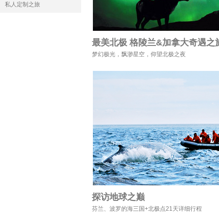
私人定制之旅
最美北极 格陵兰&加拿大奇遇之
梦幻极光，飘渺星空，仰望北极之夜
探访地球之巅
芬兰、波罗的海三国+北极点21天详细行程