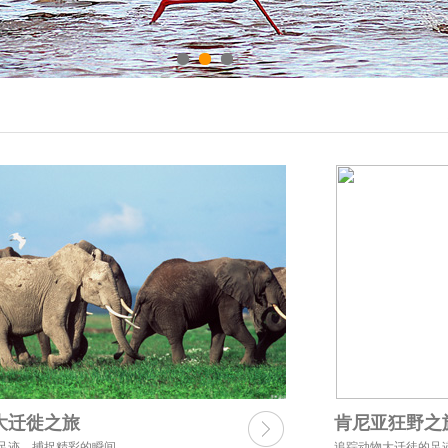
大迁徙之旅
肯尼亚狂野之
足迹，捕捉精彩的瞬间
追踪动物大迁徒的足