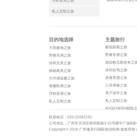
淳郁亚洲之旅
私人定制之旅
目的地选择
主题旅行
极地探索之旅
大美极地之旅
野奢非洲之旅
野奢非洲之旅
加拉帕戈斯探奇之
休闲北美之旅
休闲自驾之旅
探秘南美之旅
美食美酒之旅
大洋洲温馨之旅
心灵禅修之旅
璀璨欧洲之旅
亲子游学之旅
淳郁亚洲之旅
私人定制之旅
私人定制之旅
AUQA NERA邮轮
联系电话：020-22082191
公司地址：广州市天河区林和西路3-15号耀中广场B座4
Copyright © 2016 广州逸菲行国际旅游机构 版权所有 All R