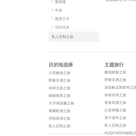
新加坡
中东
斯里兰卡
马尔代夫
私人定制之旅
目的地选择
主题旅行
极地探索之旅
大美极地之旅
野奢非洲之旅
野奢非洲之旅
加拉帕戈斯探奇之
休闲北美之旅
休闲自驾之旅
探秘南美之旅
美食美酒之旅
大洋洲温馨之旅
心灵禅修之旅
璀璨欧洲之旅
亲子游学之旅
淳郁亚洲之旅
私人定制之旅
私人定制之旅
AUQA NERA邮轮