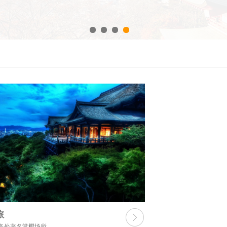
旅
各处著名赏樱场所